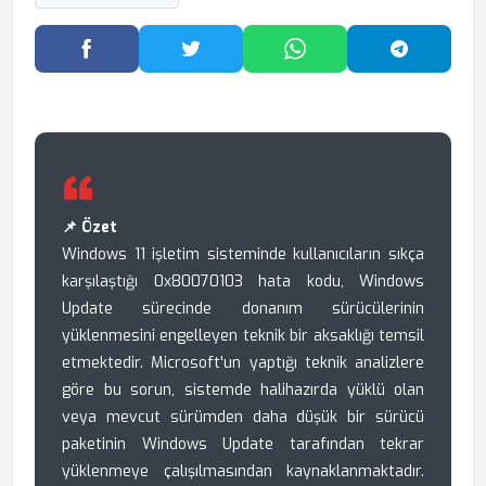
Facebook'ta Paylaş
Twitter'da Paylaş
WhatsApp'ta Paylaş
Telegram
📌 Özet
Windows 11 işletim sisteminde kullanıcıların sıkça
karşılaştığı 0x80070103 hata kodu, Windows
Update sürecinde donanım sürücülerinin
yüklenmesini engelleyen teknik bir aksaklığı temsil
etmektedir. Microsoft'un yaptığı teknik analizlere
göre bu sorun, sistemde halihazırda yüklü olan
veya mevcut sürümden daha düşük bir sürücü
paketinin Windows Update tarafından tekrar
yüklenmeye çalışılmasından kaynaklanmaktadır.