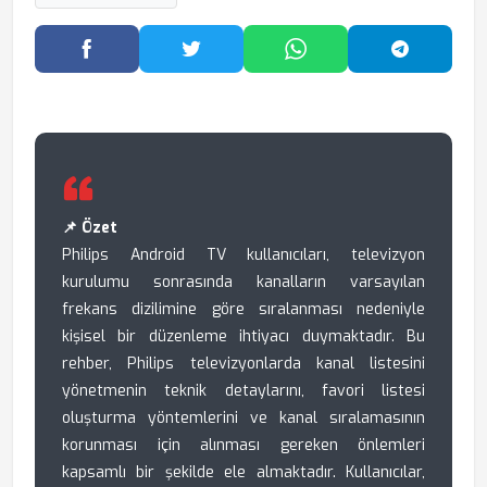
Facebook'ta Paylaş
Twitter'da Paylaş
WhatsApp'ta Paylaş
Telegram
📌 Özet
Philips Android TV kullanıcıları, televizyon
kurulumu sonrasında kanalların varsayılan
frekans dizilimine göre sıralanması nedeniyle
kişisel bir düzenleme ihtiyacı duymaktadır. Bu
rehber, Philips televizyonlarda kanal listesini
yönetmenin teknik detaylarını, favori listesi
oluşturma yöntemlerini ve kanal sıralamasının
korunması için alınması gereken önlemleri
kapsamlı bir şekilde ele almaktadır. Kullanıcılar,