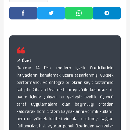
Facebook'ta Paylaş
Twitter'da Paylaş
WhatsApp'ta Paylaş
Telegram
📌 Özet
Realme 14 Pro, modern içerik üreticilerinin
ihtiyaçlarını karşılamak üzere tasarlanmış, yüksek
performanslı ve entegre bir ekran kayıt sistemine
sahiptir. Cihazın Realme UI arayüzü ile kusursuz bir
uyum içinde çalışan bu yerleşik özellik, üçüncü
taraf uygulamalara olan bağımlılığı ortadan
kaldırarak hem sistem kaynaklarını verimli kullanır
hem de yüksek kaliteli videolar üretmeyi sağlar.
Kullanıcılar, hızlı ayarlar paneli üzerinden saniyeler