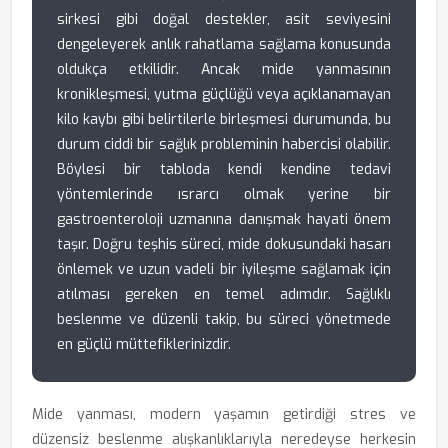
sirkesi gibi doğal destekler, asit seviyesini
dengeleyerek anlık rahatlama sağlama konusunda
oldukça etkilidir. Ancak mide yanmasının
kronikleşmesi, yutma güçlüğü veya açıklanamayan
kilo kaybı gibi belirtilerle birleşmesi durumunda, bu
durum ciddi bir sağlık probleminin habercisi olabilir.
Böylesi bir tabloda kendi kendine tedavi
yöntemlerinde ısrarcı olmak yerine bir
gastroenteroloji uzmanına danışmak hayati önem
taşır. Doğru teşhis süreci, mide dokusundaki hasarı
önlemek ve uzun vadeli bir iyileşme sağlamak için
atılması gereken en temel adımdır. Sağlıklı
beslenme ve düzenli takip, bu süreci yönetmede
en güçlü müttefiklerinizdir.
Mide yanması, modern yaşamın getirdiği stres ve
düzensiz beslenme alışkanlıklarıyla neredeyse herkesin