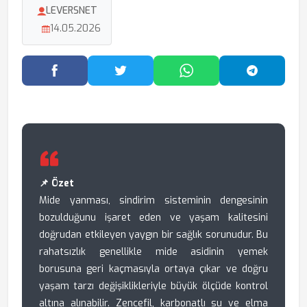
LEVERSNET
14.05.2026
Facebook'ta Paylaş
Twitter'da Paylaş
WhatsApp'ta Paylaş
Telegram
📌 Özet
Mide yanması, sindirim sisteminin dengesinin
bozulduğunu işaret eden ve yaşam kalitesini
doğrudan etkileyen yaygın bir sağlık sorunudur. Bu
rahatsızlık genellikle mide asidinin yemek
borusuna geri kaçmasıyla ortaya çıkar ve doğru
yaşam tarzı değişiklikleriyle büyük ölçüde kontrol
altına alınabilir. Zencefil, karbonatlı su ve elma