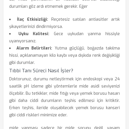
durumları göz ardı etmemek gerekir. Eğer
İlaç Etkisizliği:
Reçetesiz satılan antiasitler artık
şikayetlerinizi dindirmiyorsa.
Uyku Kalitesi:
Gece uykudan yanma hissiyle
uyanıyorsanız.
Alarm Belirtileri:
Yutma güçlüğü, boğazda takılma
hissi, açıklanamayan kilo kaybı veya dışkıda renk değişikliği
gibi durumlar.
Tıbbi Tanı Süreci Nasıl İşler?
Doktorunuz, durumu netleştirmek için endoskopi veya 24
saatlik pH izleme gibi yöntemlerle mide asidi seviyenizi
ölçebilir. Bu tetkikler, mide fıtığı veya yemek borusu hasarı
gibi daha ciddi durumların teşhis edilmesi için kritiktir.
Erken teşhis, ileride oluşabilecek yemek borusu kanseri
gibi ciddi riskleri minimize eder.
mide yanması sadece bir mide sorunu değil, yaşam