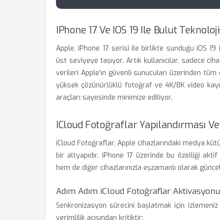
IPhone 17 Ve IOS 19 Ile Bulut Teknolo
Apple, iPhone 17 serisi ile birlikte sunduğu iOS 19 
üst seviyeye taşıyor. Artık kullanıcılar, sadece ci
verileri Apple'ın güvenli sunucuları üzerinden tüm e
yüksek çözünürlüklü fotoğraf ve 4K/8K video kayıtl
araçları sayesinde minimize ediliyor.
ICloud Fotoğraflar Yapılandırması V
iCloud Fotoğraflar, Apple cihazlarındaki medya kü
bir altyapıdır. iPhone 17 üzerinde bu özelliği akti
hem de diğer cihazlarınızla eşzamanlı olarak güncel
Adım Adım iCloud Fotoğraflar Aktivasyonu
Senkronizasyon sürecini başlatmak için izlemeniz
verimlilik açısından kritiktir: