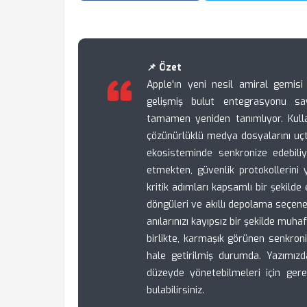
📌 Özet
Apple'ın yeni nesil amiral gemisi 
gelişmiş bulut entegrasyonu sa
tamamen yeniden tanımlıyor. Kullanı
çözünürlüklü medya dosyalarını uç
ekosisteminde senkronize edebiliy
etmekten, güvenlik protokollerini
kritik adımları kapsamlı bir şekil
döngüleri ve akıllı depolama seçene
anılarınızı kayıpsız bir şekilde mu
birlikte, karmaşık görünen senkroni
hale getirilmiş durumda. Yazımızda,
düzeyde yönetebilmeleri için gere
bulabilirsiniz.