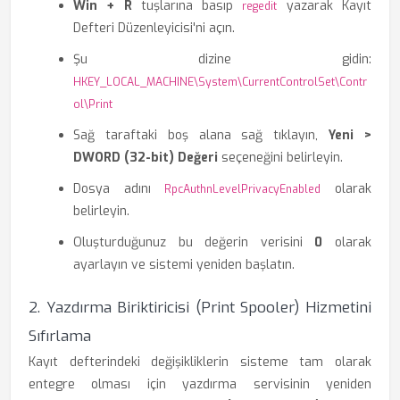
Win + R
tuşlarına basıp
yazarak Kayıt
regedit
Defteri Düzenleyicisi'ni açın.
Şu dizine gidin:
HKEY_LOCAL_MACHINE\System\CurrentControlSet\Contr
ol\Print
Sağ taraftaki boş alana sağ tıklayın,
Yeni >
DWORD (32-bit) Değeri
seçeneğini belirleyin.
Dosya adını
olarak
RpcAuthnLevelPrivacyEnabled
belirleyin.
Oluşturduğunuz bu değerin verisini
0
olarak
ayarlayın ve sistemi yeniden başlatın.
2. Yazdırma Biriktiricisi (Print Spooler) Hizmetini
Sıfırlama
Kayıt defterindeki değişikliklerin sisteme tam olarak
entegre olması için yazdırma servisinin yeniden