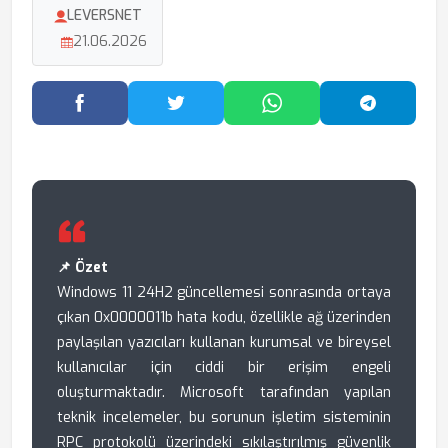
LEVERSNET
21.06.2026
Facebook'ta Paylaş
Twitter'da Paylaş
WhatsApp'ta Paylaş
Telegram
📌 Özet
Windows 11 24H2 güncellemesi sonrasında ortaya
çıkan 0x0000011b hata kodu, özellikle ağ üzerinden
paylaşılan yazıcıları kullanan kurumsal ve bireysel
kullanıcılar için ciddi bir erişim engeli
oluşturmaktadır. Microsoft tarafından yapılan
teknik incelemeler, bu sorunun işletim sisteminin
RPC protokolü üzerindeki sıkılaştırılmış güvenlik