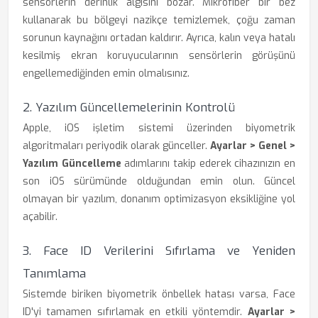
sensörlerin derinlik algısını bozar. Mikrofiber bir bez
kullanarak bu bölgeyi nazikçe temizlemek, çoğu zaman
sorunun kaynağını ortadan kaldırır. Ayrıca, kalın veya hatalı
kesilmiş ekran koruyucularının sensörlerin görüşünü
engellemediğinden emin olmalısınız.
2. Yazılım Güncellemelerinin Kontrolü
Apple, iOS işletim sistemi üzerinden biyometrik
algoritmaları periyodik olarak günceller.
Ayarlar > Genel >
Yazılım Güncelleme
adımlarını takip ederek cihazınızın en
son iOS sürümünde olduğundan emin olun. Güncel
olmayan bir yazılım, donanım optimizasyon eksikliğine yol
açabilir.
3. Face ID Verilerini Sıfırlama ve Yeniden
Tanımlama
Sistemde biriken biyometrik önbellek hatası varsa, Face
ID'yi tamamen sıfırlamak en etkili yöntemdir.
Ayarlar >