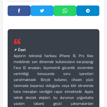
Facebook'ta Paylaş
Twitter'da Paylaş
WhatsApp'ta Paylaş
Telegram
📌 Özet
Apple’ın teknoloji harikası iPhone 16 Pro Max
modelinde son dönemde kullanıcıların karşılaştığı
Face ID arızaları, biyometrik güvenlik sisteminin
verimliliği konusunda soru işaretleri
yaratmaktadır. Birçok kullanıcı, cihazın yüzü
tanımada başarısız olduğunu veya kilit ekranında
hata mesajları verdiğini rapor etmektedir. Apple
teknik destek ekipleri, bu durumun çoğunlukla
yazılım tabanlı geçici çakışmalardan