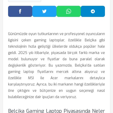
Facebook'ta Paylaş
Twitter'da Paylaş
WhatsApp'ta Paylaş
Telegram
Günümüzde oyun tutkunlarının ve profesyonel oyuncuların
ilgisini çeken gaming laptoplar, özellikle Belçika gibi
teknolojinin hızla geliştiği ülkelerde oldukça popüler hale
geldi. 2025 yılı itibariyle, piyasada birçok farklı marka ve
model bulunuyor ve fiyatlar da buna paralel olarak
değişkenlik gösteriyor. Bu yazımızda, Belçika’da satılan
gaming laptop fiyatlarını mercek altına alıyoruz ve
özellikle MSI ile Acer markalarını detaylıca
karşılaştırıyoruz. Ayrıca, bu iki markanın hangi özellikleriyle
öne çıktığını ve bütçenize en uygun seçeneği nasıl
bulabileceğinize dair ipuçları da veriyoruz.
Belçika Gaming Laptop Piyasasında Neler