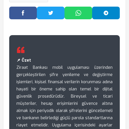
Facebook'ta Paylaş
Twitter'da Paylaş
WhatsApp'ta Paylaş
Telegram
📌 Özet
Ziraat Bankası mobil uygulaması üzerinden
gerçekleştirilen şifre yenileme ve değiştirme
işlemleri, kişisel finansal verilerin korunması adına
hayati bir öneme sahip olan temel bir dijital
güvenlik prosedürüdür. Bireysel ve ticari
müşteriler, hesap erişimlerini güvence altına
almak için periyodik olarak şifrelerini güncellemeli
ve bankanın belirlediği güçlü parola standartlarına
riayet etmelidir. Uygulama içerisindeki ayarlar