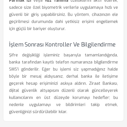
Parmak İzi
veya
Yüz Tanıma
özelliklerini aktif ederek,
sadece size özel biyometrik verilerle uygulamaya hızlı ve
güvenli bir giriş yapabilirsiniz. Bu yöntem, cihazınızın ele
geçirilmesi durumunda dahi yetkisiz erişimi engellemek
için güçlü bir bariyer oluşturur.
İşlem Sonrası Kontroller Ve Bilgilendirme
Şifre değişikliği işleminiz başarıyla tamamlandığında,
banka tarafından kayıtlı telefon numaranıza bilgilendirme
SMS'i gönderilir. Eğer bu işlemi siz yapmadığınız halde
böyle bir mesaj aldıysanız, derhal banka ile iletişime
geçerek hesap erişiminizi askıya aldırın. Ziraat Bankası,
dijital güvenlik altyapısını düzenli olarak güncelleyerek
kullanıcılarını en üst düzeyde korumayı hedefler; bu
nedenle uygulamayı ve bildirimleri takip etmek,
güvenliğinizi sürdürülebilir kılar.