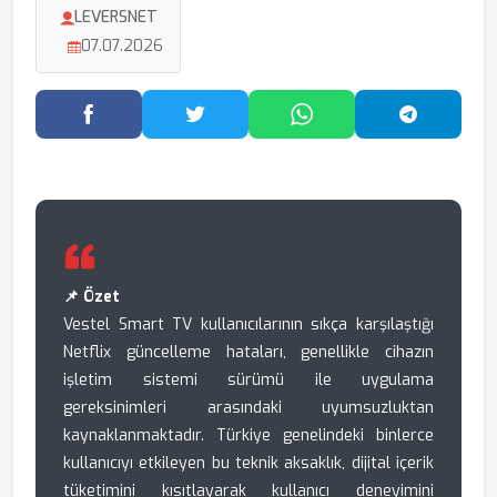
LEVERSNET
07.07.2026
Facebook'ta Paylaş
Twitter'da Paylaş
WhatsApp'ta Paylaş
Telegram
📌 Özet
Vestel Smart TV kullanıcılarının sıkça karşılaştığı
Netflix güncelleme hataları, genellikle cihazın
işletim sistemi sürümü ile uygulama
gereksinimleri arasındaki uyumsuzluktan
kaynaklanmaktadır. Türkiye genelindeki binlerce
kullanıcıyı etkileyen bu teknik aksaklık, dijital içerik
tüketimini kısıtlayarak kullanıcı deneyimini