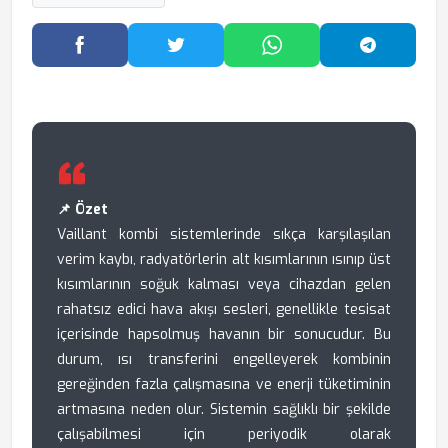
Facebook'ta Paylaş
Twitter'da Paylaş
WhatsApp'ta Paylaş
Telegram
📌 Özet
Vaillant kombi sistemlerinde sıkça karşılaşılan
verim kaybı, radyatörlerin alt kısımlarının ısınıp üst
kısımlarının soğuk kalması veya cihazdan gelen
rahatsız edici hava akışı sesleri, genellikle tesisat
içerisinde hapsolmuş havanın bir sonucudur. Bu
durum, ısı transferini engelleyerek kombinin
gereğinden fazla çalışmasına ve enerji tüketiminin
artmasına neden olur. Sistemin sağlıklı bir şekilde
çalışabilmesi için periyodik olarak