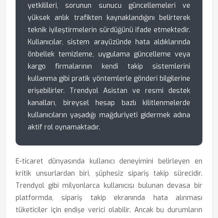
yetkilileri, sorunun sunucu güncellemeleri ve
yüksek anlık trafikten kaynaklandığını belirterek
teknik iyileştirmelerin sürdüğünü ifade etmektedir.
Kullanıcılar, sistem arayüzünde hata aldıklarında
önbellek temizleme, uygulama güncelleme veya
kargo firmalarının kendi takip sistemlerini
kullanma gibi pratik yöntemlerle gönderi bilgilerine
erişebilirler. Trendyol Asistan ve resmi destek
kanalları, bireysel hesap bazlı kilitlenmelerde
kullanıcıların yaşadığı mağduriyeti gidermek adına
aktif rol oynamaktadır.
E-ticaret dünyasında kullanıcı deneyimini belirleyen en
kritik unsurlardan biri, şüphesiz sipariş takip sürecidir.
Trendyol gibi milyonlarca kullanıcısı bulunan devasa bir
platformda, sipariş takip ekranında hata alınması
tüketiciler için endişe verici olabilir. Ancak bu durumların