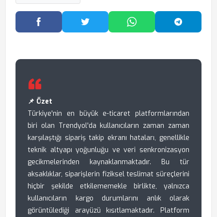
Facebook'ta Paylaş
Twitter'da Paylaş
WhatsApp'ta Paylaş
Telegram
📌 Özet
Türkiye'nin en büyük e-ticaret platformlarından
biri olan Trendyol'da kullanıcıların zaman zaman
karşılaştığı sipariş takip ekranı hataları, genellikle
teknik altyapı yoğunluğu ve veri senkronizasyon
gecikmelerinden kaynaklanmaktadır. Bu tür
aksaklıklar, siparişlerin fiziksel teslimat süreçlerini
hiçbir şekilde etkilememekle birlikte, yalnızca
kullanıcıların kargo durumlarını anlık olarak
görüntülediği arayüzü kısıtlamaktadır. Platform