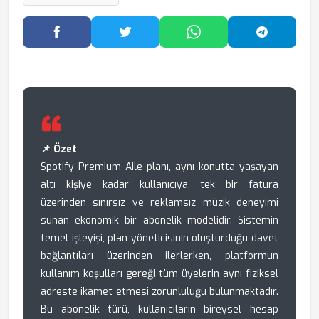
Facebook'ta Paylaş
Twitter'da Paylaş
WhatsApp'ta Paylaş
Telegram
📌 Özet
Spotify Premium Aile planı, aynı konutta yaşayan
altı kişiye kadar kullanıcıya, tek bir fatura
üzerinden sınırsız ve reklamsız müzik deneyimi
sunan ekonomik bir abonelik modelidir. Sistemin
temel işleyişi, plan yöneticisinin oluşturduğu davet
bağlantıları üzerinden ilerlerken, platformun
kullanım koşulları gereği tüm üyelerin aynı fiziksel
adreste ikamet etmesi zorunluluğu bulunmaktadır.
Bu abonelik türü, kullanıcıların bireysel hesap