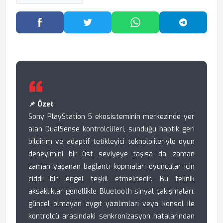
Facebook'ta Paylaş
Twitter'da Paylaş
WhatsApp'ta Paylaş
Telegram
📌 Özet
Sony PlayStation 5 ekosisteminin merkezinde yer
alan DualSense kontrolcüleri, sunduğu haptik geri
bildirim ve adaptif tetikleyici teknolojileriyle oyun
deneyimini bir üst seviyeye taşısa da, zaman
zaman yaşanan bağlantı kopmaları oyuncular için
ciddi bir engel teşkil etmektedir. Bu teknik
aksaklıklar genellikle Bluetooth sinyal çakışmaları,
güncel olmayan aygıt yazılımları veya konsol ile
kontrolcü arasındaki senkronizasyon hatalarından