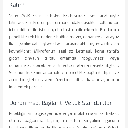
Kalır?
Sony MDR serisi, stüdyo kalitesindeki ses üretimiyle
bilinse de, mikrofon performansındaki düşüklük kullanıcılar
için ciddi bir iletişim engeli oluşturabilmektedir. Bu durum
genellikle tek bir nedene bağlı olmayıp, donanımsal arayüz
ile yazılımsal işlemciler arasındaki uyumsuzluktan
kaynaklanır. Mikrofonun sesi az iletmesi, karşı tarafa
giden sinyalin dijital ortamda "boğulması" veya
donanımsal olarak yeterli voltajı alamamasıyla ilgilidir.
Sorunun kökenini anlamak için öncelikle bağlantı tipini ve
ardından işletim sistemi üzerindeki dijital kazanç ayarlarını
incelemek gerekir.
Donanımsal Bağlantı Ve Jak Standartları
Kulaklığınızın bilgisayarınıza veya mobil cihazınıza fiziksel
olarak bağlanma biçimi, mikrofon sinyalinin gücünü
belirleyen ilk ve en kritik aşamadır. Yanlış bağlantı türleri,