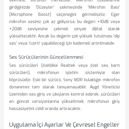
sekmesi, sorunun merkezidir. Mikrofon özelliklerine
girdiğinizde 'Düzeyler' sekmesinde 'Mikrofon Bası'
(Microphone Boost) seçeneğini görmelisiniz. Eğer
mikrofon sesiniz çok az gidiyorsa, bu değeri +10dB veya
+20dB seviyesine çekmek sinyali dijital olarak
yükseltecektir. Ancak bu değerin çok yüksek tutulması 'dip
ses' veya 'cızırtı' yapabileceği için kademeli artırılmalıdır.
Ses Sürücülerinin Güncellenmesi
Ses sürücüleri (özellikle Realtek veya özel ses kartı
sürücüleri), mikrofonun işletim sistemiyle olan
köprüsüdür. Eski bir sürücü, Sony MDR kulaklığın mikrofon
donanımını tam olarak tanıyamayabilir. Aygıt Yöneticisi
üzerinden ses giriş ve çıkışlarını kontrol ederek, sürücüleri
en güncel versiyonlarına yükseltmek, mikrofonun giriş
hassasiyetini ciddi oranda artıracaktır.
Uygulama İçi Ayarlar Ve Çevresel Engeller