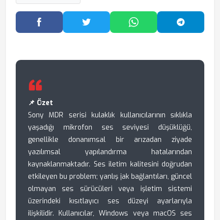
Facebook'ta Paylaş
Twitter'da Paylaş
WhatsApp'ta Paylaş
Telegram
📌 Özet
Sony MDR serisi kulaklık kullanıcılarının sıklıkla
yaşadığı mikrofon ses seviyesi düşüklüğü,
genellikle donanımsal bir arızadan ziyade
yazılımsal yapılandırma hatalarından
kaynaklanmaktadır. Ses iletim kalitesini doğrudan
etkileyen bu problem; yanlış jak bağlantıları, güncel
olmayan ses sürücüleri veya işletim sistemi
üzerindeki kısıtlayıcı ses düzeyi ayarlarıyla
ilişkilidir. Kullanıcılar, Windows veya macOS ses