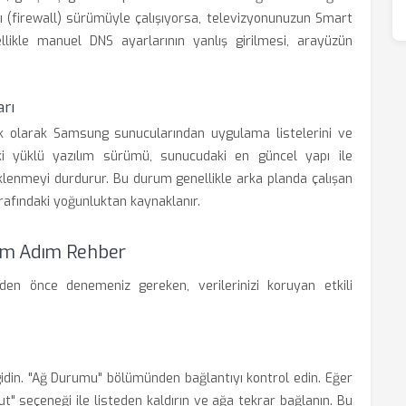
ı (firewall) sürümüyle çalışıyorsa, televizyonunuzun Smart
llikle manuel DNS ayarlarının yanlış girilmesi, arayüzün
rı
ik olarak Samsung sunucularından uygulama listelerini ve
aki yüklü yazılım sürümü, sunucudaki en güncel yapı ile
klenmeyi durdurur. Bu durum genellikle arka planda çalışan
rafındaki yoğunluktan kaynaklanır.
ım Adım Rehber
en önce denemeniz gereken, verilerinizi koruyan etkili
idin. "Ağ Durumu" bölümünden bağlantıyı kontrol edin. Eğer
ut" seçeneği ile listeden kaldırın ve ağa tekrar bağlanın. Bu