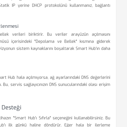
 Statik IP yerine DHCP protokolünü kullanmanız, bağlantı
zlenmesi
k verileri biriktirir. Bu veriler arayüzün açılmasını
enüsü içerisindeki "Depolama ve Bellek" kısmına giderek
evizyonun sistem kaynaklarını boşaltarak Smart Hub'ın daha
art Hub hala açılmıyorsa, ağ ayarlarındaki DNS değerlerini
in. Bu, servis sağlayıcınızın DNS sunucularındaki olası erişim
s Desteği
azın "Smart Hub'ı Sıfırla" seçeneğini kullanabilirsiniz. Bu
b'ı ilk günkü haline döndürür. Eğer hala bir ilerleme