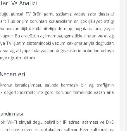
arı Ve Analizi
duğu güncel TV ürün gamı, gelişmiş yapay zeka destekli
art Hub erişim sorunları kullanıcıların en çok şikayet ettiği
onunuzun dijital kalbi niteliğinde olup, uygulamalara, yayın
n kapıdır. Bu arayüzün açılmaması, genellikle cihazın yerel ağ
eya TV işletim sistemindeki yazılım çakışmalarıyla doğrudan
a veya ağ altyapısında yapılan değişikliklerin ardından ortaya
kteye uğratmaktadır.
Nedenleri
nla karşılaşılması, aslında karmaşık bir ağ trafiğinin
ik değerlendirmelerine göre, sorunun temelinde yatan ana
landırması
r Wi-Fi sinyali değil, belirli bir IP adresi ataması ve DNS
elişmiş güvenlik protokolleri kullanır. Eğer kullandığınız