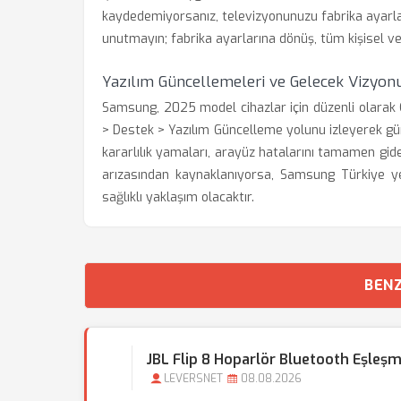
kaydedemiyorsanız, televizyonunuzu fabrika ayarla
unutmayın; fabrika ayarlarına dönüş, tüm kişisel veri
Yazılım Güncellemeleri ve Gelecek Vizyon
Samsung, 2025 model cihazlar için düzenli olarak 
> Destek > Yazılım Güncelleme yolunu izleyerek gü
kararlılık yamaları, arayüz hatalarını tamamen gi
arızasından kaynaklanıyorsa, Samsung Türkiye ye
sağlıklı yaklaşım olacaktır.
BENZ
JBL Flip 8 Hoparlör Bluetooth Eşleşm
LEVERSNET
08.08.2026