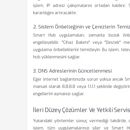
işlem, IP adresi çakışmalarını ortadan kaldırır.
kararlılığını artıracaktır.
2. Sistem Önbelleğinin ve Çerezlerin Temi
Smart Hub uygulamaları, zamanla bozuk önbelle
engelleyebilir. "Cihaz Bakımı" veya "Destek" m
uygulama önbelleklerini temizleyin. Bu işlem, tel
hızlı yüklenmesini sağlar.
3. DNS Adreslerinin Güncellenmesi
Eğer internet bağlantınızda sorun yoksa ancak Sm
manuel olarak 8.8.8.8 veya 1.1.1.1 şeklinde değiştir
engellerini aşmanızı sağlar.
İleri Düzey Çözümler Ve Yetkili Servi
Yukarıdaki yöntemler sonuç vermediği takdirde, cih
işlem, tüm uygulamalarınızı siler ve Smart Hu