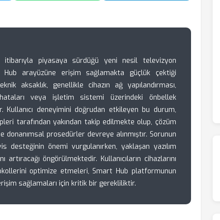
 itibarıyla piyasaya sürdüğü yeni nesil televizyon
art Hub arayüzüne erişim sağlamakta güçlük çektiği
nik aksaklık, genellikle cihazın ağ yapılandırması,
ataları veya işletim sistemi üzerindeki önbellek
. Kullanıcı deneyimini doğrudan etkileyen bu durum,
pleri tarafından yakından takip edilmekte olup, çözüm
de donanımsal prosedürler devreye alınmıştır. Sorunun
vis desteğinin önemi vurgulanırken, yaklaşan yazılım
nı artıracağı öngörülmektedir. Kullanıcıların cihazlarını
okollerini optimize etmeleri, Smart Hub platformunun
rişim sağlamaları için kritik bir gerekliliktir.