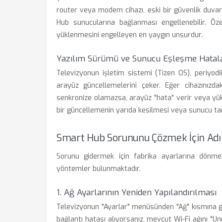
router veya modem cihazı, eski bir güvenlik duvar
Hub sunucularına bağlanması engellenebilir. Öze
yüklenmesini engelleyen en yaygın unsurdur.
Yazılım Sürümü ve Sunucu Eşleşme Hatala
Televizyonun işletim sistemi (Tizen OS), periyod
arayüz güncellemelerini çeker. Eğer cihazınızd
senkronize olamazsa, arayüz "hata" verir veya yü
bir güncellemenin yarıda kesilmesi veya sunucu ta
Smart Hub Sorununu Çözmek İçin Ad
Sorunu gidermek için fabrika ayarlarına dönmed
yöntemler bulunmaktadır.
1. Ağ Ayarlarının Yeniden Yapılandırılması
Televizyonun "Ayarlar" menüsünden "Ağ" kısmına g
bağlantı hatası alıyorsanız, mevcut Wi-Fi ağını "Un