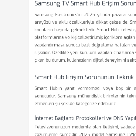
Samsung TV Smart Hub Erişim Sorunl
Samsung Electronics'in 2025 yılında pazara sun
arayüzü ve akıllı özellikleriyle dikkat çekse de, Sm
konuların başında gelmektedir. Smart Hub, televizy
platformlarına ve kişiselleştirilmiş içeriklere açıla
yapılandırması, sunucu bazlı doğrulama hataları v
ilişkilidir. Özellikle yeni kurulum yapılan cihazlard
çıkan bu durum, kullanıcıların dijital deneyimini se
Smart Hub Erişim Sorununun Teknik 
Smart Hub'ın yanıt vermemesi veya boş bir ekra
sonucudur. Samsung mühendislik birimlerinin tekn
etmenleri şu şekilde kategorize edebiliriz:
İnternet Bağlantı Protokolleri ve DNS Yapı
Televizyonunuzun modemle olan iletişimi, sadece bi
çözümleme sürecidir. 2025 model Samsung TV'ler, g