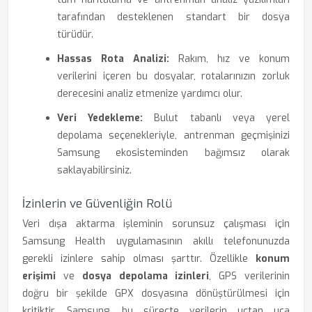
tarafından desteklenen standart bir dosya
türüdür.
Hassas Rota Analizi:
Rakım, hız ve konum
verilerini içeren bu dosyalar, rotalarınızın zorluk
derecesini analiz etmenize yardımcı olur.
Veri Yedekleme:
Bulut tabanlı veya yerel
depolama seçenekleriyle, antrenman geçmişinizi
Samsung ekosisteminden bağımsız olarak
saklayabilirsiniz.
İzinlerin ve Güvenliğin Rolü
Veri dışa aktarma işleminin sorunsuz çalışması için
Samsung Health uygulamasının akıllı telefonunuzda
gerekli izinlere sahip olması şarttır. Özellikle
konum
erişimi
ve
dosya depolama izinleri
, GPS verilerinin
doğru bir şekilde GPX dosyasına dönüştürülmesi için
kritiktir. Samsung, bu süreçte verilerin uçtan uca