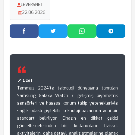
LEVERSNET
22.06.2026
Facebook'ta Paylaş
Twitter'da Paylaş
WhatsApp'ta Paylaş
Telegram
📌 Özet
Temmuz 2024'te teknoloji dünyasına tanıtılan
Samsung Galaxy Watch 7, gelişmiş biyometrik
sensörleri ve hassas konum takip yetenekleriyle
sağlık odaklı giyilebilir teknoloji pazarında yeni bir
standart belirliyor. Cihazın en dikkat çekici
güncellemelerinden biri, kullanıcıların fiziksel
aktivitelerini daha detaylı analiz etmelerine olanak