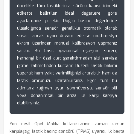
öncelikle tüm lastiklerinizi sürücü kapısı içindeki
etikette belirtilen ideal değerlere göre
ayarlamanız gerekir. Doğru basınç değerlerine
ulaşıldığında sensör genellikle otomatik olarak
susar; ancak uyarı devam ederse multimedya
ekranı üzerinden manuel kalibrasyon yapmanız
şarttır. Bu basit yazılımsal eşleşme süreci,
herhangi bir özel alet gerektirmeden sizi servise
gitme zahmetinden kurtarır. Düzenli lastik bakımı
yaparak hem yakıt verimliliğinizi artırabilir hem de
lastik ömrünüzü uzatabilirsiniz. Eğer tüm bu
adımlara rağmen uyarı sönmüyorsa, sensör pili
veya donanımsal bir arıza ile karşı karşıya
olabilirsiniz.
Yeni nesil Opel Mokka kullanıcılarının zaman zaman
karşılaştığı lastik basınç sensörü (TPMS) uyarısı, ilk başta