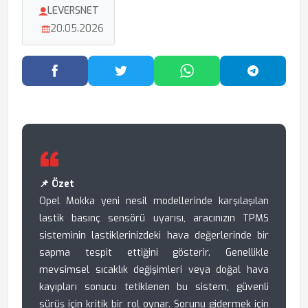
LEVERSNET
20.05.2026
Facebook'ta Paylaş
Twitter'da Paylaş
WhatsApp'ta Paylaş
Telegram
📌 Özet
Opel Mokka yeni nesil modellerinde karşılaşılan
lastik basınç sensörü uyarısı, aracınızın TPMS
sisteminin lastiklerinizdeki hava değerlerinde bir
sapma tespit ettiğini gösterir. Genellikle
mevsimsel sıcaklık değişimleri veya doğal hava
kayıpları sonucu tetiklenen bu sistem, güvenli
sürüş için kritik bir rol oynar. Sorunu gidermek için