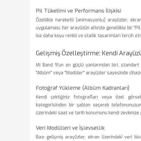
Pil Tüketimi ve Performans İlişkisi
Özellikle hareketli (animasyonlu) arayüzler, ekr
uygulaması, her arayüzün altında genellikle bir "Pi
ise daha koyu renkli ve statik tasarımları tercih etm
Gelişmiş Özelleştirme: Kendi Arayüz
Mi Band 9'un en güçlü yanlarından biri, standart
"Albüm" veya "Modüler" arayüzler sayesinde cihazı 
Fotoğraf Yükleme (Albüm Kadranları)
Kendi çektiğiniz fotoğrafları veya özel görse
kategorisinden bir şablon seçerek telefonunuzun g
üzerindeki saat ve tarih konumunu kendi zevkinize g
Veri Modülleri ve İşlevsellik
Bazı gelişmiş arayüzler, ekran üzerindeki veri bl