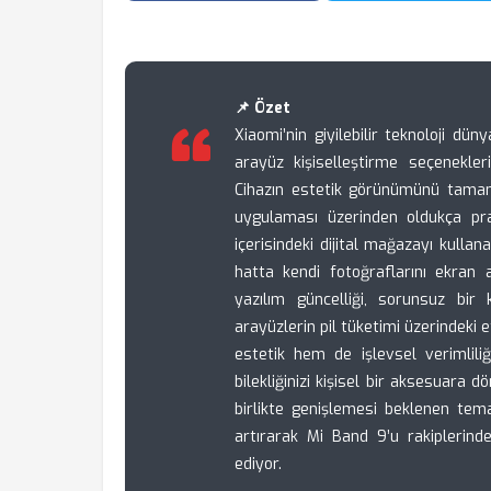
📌 Özet
Xiaomi’nin giyilebilir teknoloji dü
arayüz kişiselleştirme seçenekler
Cihazın estetik görünümünü tamam
uygulaması üzerinden oldukça prati
içerisindeki dijital mağazayı kulla
hatta kendi fotoğraflarını ekran ar
yazılım güncelliği, sorunsuz bir
arayüzlerin pil tüketimi üzerindeki e
estetik hem de işlevsel verimlili
bilekliğinizi kişisel bir aksesuara
birlikte genişlemesi beklenen tem
artırarak Mi Band 9’u rakiplerin
ediyor.