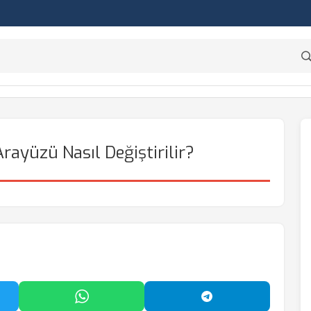
rayüzü Nasıl Değiştirilir?
'da Paylaş
WhatsApp'ta Paylaş
Telegram'da Payl