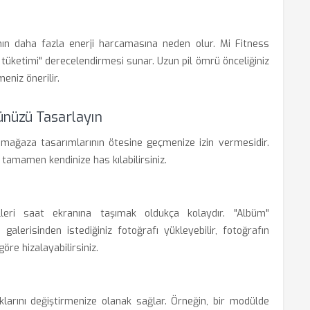
anın daha fazla enerji harcamasına neden olur. Mi Fitness
l tüketimi" derecelendirmesi sunar. Uzun pil ömrü önceliğiniz
eniz önerilir.
ünüzü Tasarlayın
 mağaza tasarımlarının ötesine geçmenize izin vermesidir.
tamamen kendinize has kılabilirsiniz.
lleri saat ekranına taşımak oldukça kolaydır. "Albüm"
alerisinden istediğiniz fotoğrafı yükleyebilir, fotoğrafın
öre hizalayabilirsiniz.
oklarını değiştirmenize olanak sağlar. Örneğin, bir modülde