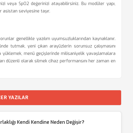
izi veya SpO2 değerinizi atayabilirsiniz. Bu modüler yapı,
ir asistan seviyesine taşır.
orunlar genellikle yazılım uyumsuzluklarından kaynaklanır.
nde tutmak, yeni çıkan arayüzlerin sorunsuz çalışmasını
ına yüklemek, menü geçişlerinde milisaniyelik yavaşlamalara
ları düzenli olarak silmek cihaz performansını her zaman en
ER YAZILAR
laklığı Kendi Kendine Neden Değişir?