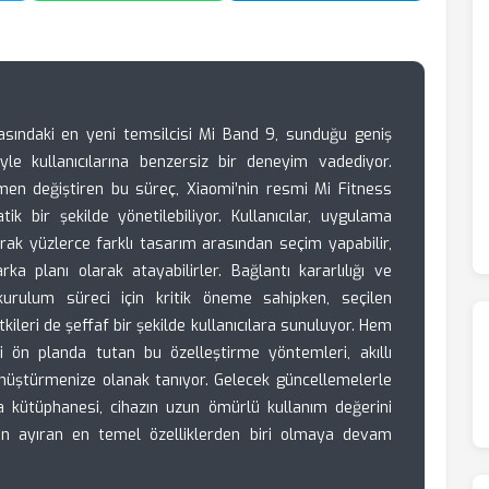
nyasındaki en yeni temsilcisi Mi Band 9, sunduğu geniş
iyle kullanıcılarına benzersiz bir deneyim vadediyor.
en değiştiren bu süreç, Xiaomi’nin resmi Mi Fitness
k bir şekilde yönetilebiliyor. Kullanıcılar, uygulama
narak yüzlerce farklı tasarım arasından seçim yapabilir,
ka planı olarak atayabilirler. Bağlantı kararlılığı ve
 kurulum süreci için kritik öneme sahipken, seçilen
tkileri de şeffaf bir şekilde kullanıcılara sunuluyor. Hem
ği ön planda tutan bu özelleştirme yöntemleri, akıllı
 dönüştürmenize olanak tanıyor. Gelecek güncellemelerle
a kütüphanesi, cihazın uzun ömürlü kullanım değerini
den ayıran en temel özelliklerden biri olmaya devam