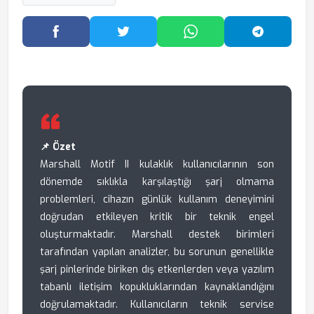
Facebook'ta Paylaş
Twitter'da Paylaş
WhatsApp'ta Paylaş
Telegram
📌 Özet
Marshall Motif II kulaklık kullanıcılarının son
dönemde sıklıkla karşılaştığı şarj olmama
problemleri, cihazın günlük kullanım deneyimini
doğrudan etkileyen kritik bir teknik engel
oluşturmaktadır. Marshall destek birimleri
tarafından yapılan analizler, bu sorunun genellikle
şarj pinlerinde biriken dış etkenlerden veya yazılım
tabanlı iletişim kopukluklarından kaynaklandığını
doğrulamaktadır. Kullanıcıların teknik servise