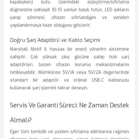
kapalıyken) kutu üzerindeki eşleştirme/sıfırlama
düğmesine yaklaşık 10-15 saniye basılı tutun. LED ışıkların
yanıp sönmesi, cihazın sıfırlandığını ve yeniden
yapılandırmaya hazır olduğunu gösterir.
Doğru Şarj Adaptörü ve Kablo Seçimi
Marshall Motif II, hassas bir enerji yönetim sistemine
sahiptir. Çok yüksek çıkış gücüne sahip hızlı şarj
adaptörleri, bazen cihazın koruma mekanizmalarını
tetikleyebilir. Mümkünse 5V/1A veya 5V/2A değerlerinde
standart bir adaptör ve orijinal USB-C kablonuzu
kullanarak şarj işlemini tekrar deneyin.
Servis Ve Garanti Süreci: Ne Zaman Destek
Almalı?
Eğer tüm temizlik ve yazılım sıfırlama adımlarına rağmen