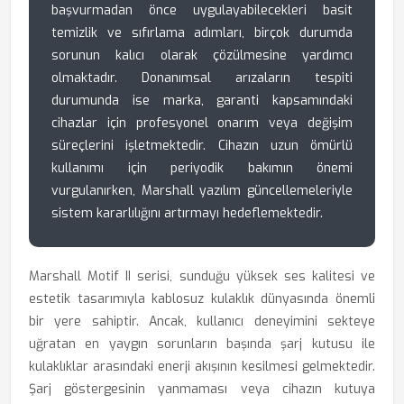
başvurmadan önce uygulayabilecekleri basit
temizlik ve sıfırlama adımları, birçok durumda
sorunun kalıcı olarak çözülmesine yardımcı
olmaktadır. Donanımsal arızaların tespiti
durumunda ise marka, garanti kapsamındaki
cihazlar için profesyonel onarım veya değişim
süreçlerini işletmektedir. Cihazın uzun ömürlü
kullanımı için periyodik bakımın önemi
vurgulanırken, Marshall yazılım güncellemeleriyle
sistem kararlılığını artırmayı hedeflemektedir.
Marshall Motif II serisi, sunduğu yüksek ses kalitesi ve
estetik tasarımıyla kablosuz kulaklık dünyasında önemli
bir yere sahiptir. Ancak, kullanıcı deneyimini sekteye
uğratan en yaygın sorunların başında şarj kutusu ile
kulaklıklar arasındaki enerji akışının kesilmesi gelmektedir.
Şarj göstergesinin yanmaması veya cihazın kutuya