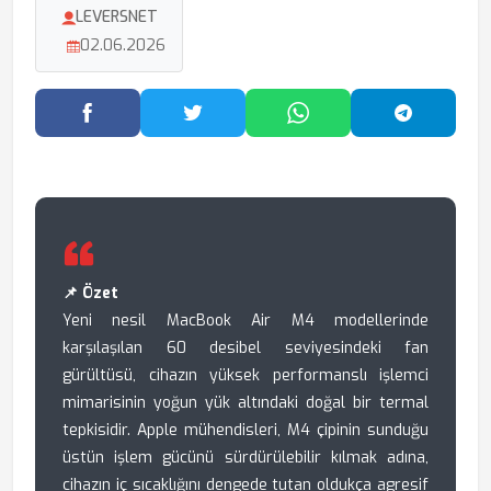
LEVERSNET
02.06.2026
Facebook'ta Paylaş
Twitter'da Paylaş
WhatsApp'ta Paylaş
Telegram
📌 Özet
Yeni nesil MacBook Air M4 modellerinde
karşılaşılan 60 desibel seviyesindeki fan
gürültüsü, cihazın yüksek performanslı işlemci
mimarisinin yoğun yük altındaki doğal bir termal
tepkisidir. Apple mühendisleri, M4 çipinin sunduğu
üstün işlem gücünü sürdürülebilir kılmak adına,
cihazın iç sıcaklığını dengede tutan oldukça agresif