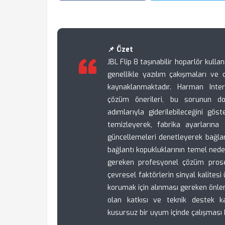
📌 Özet
JBL Flip 8 taşınabilir hoparlör kullanı
genellikle yazılım çakışmaları ve 
kaynaklanmaktadır. Harman Inter
çözüm önerileri, bu sorunun don
adımlarıyla giderilebileceğini göst
temizleyerek, fabrika ayarların
güncellemeleri denetleyerek bağlant
bağlantı kopukluklarının temel nede
gereken profesyonel çözüm prosedü
çevresel faktörlerin sinyal kalitesi
korumak için alınması gereken önlem
olan katkısı ve teknik destek kan
kusursuz bir uyum içinde çalışması