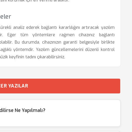
ini korumak için en verimli aralıktır.
eler
sürekli analiz ederek bağlantı kararlılığını artıracak yazılım
ir. Eğer tüm yöntemlere rağmen cihazınız bağlantı
bilir. Bu durumda, cihazınızın garanti belgesiyle birlikte
ağlıklı yöntemdir. Yazılım güncellemelerini düzenli kontrol
ik keyfinin tadını çıkarabilirsiniz.
ER YAZILAR
ilirse Ne Yapılmalı?