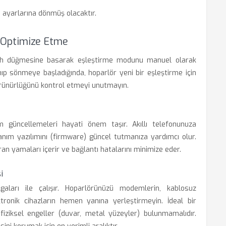
 ayarlarına dönmüş olacaktır.
 Optimize Etme
etooth düğmesine basarak eşleştirme modunu manuel olarak
yanıp sönmeye başladığında, hoparlör yeni bir eşleştirme için
örünürlüğünü kontrol etmeyi unutmayın.
m güncellemeleri hayati önem taşır. Akıllı telefonunuza
nım yazılımını (firmware) güncel tutmanıza yardımcı olur.
ran yamaları içerir ve bağlantı hatalarını minimize eder.
i
gaları ile çalışır. Hoparlörünüzü modemlerin, kablosuz
tronik cihazların hemen yanına yerleştirmeyin. İdeal bir
fiziksel engeller (duvar, metal yüzeyler) bulunmamalıdır.