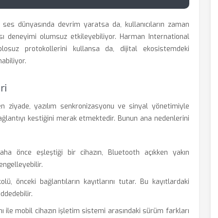
 ile ses dünyasında devrim yaratsa da, kullanıcıların zaman
ı deneyimi olumsuz etkileyebiliyor. Harman International
osuz protokollerini kullansa da, dijital ekosistemdeki
abiliyor.
ri
nden ziyade, yazılım senkronizasyonu ve sinyal yönetimiyle
 bağlantıyı kestiğini merak etmektedir. Bunun ana nedenlerini
ha önce eşleştiği bir cihazın, Bluetooth açıkken yakın
ngelleyebilir.
ü, önceki bağlantıların kayıtlarını tutar. Bu kayıtlardaki
ddedebilir.
mı ile mobil cihazın işletim sistemi arasındaki sürüm farkları