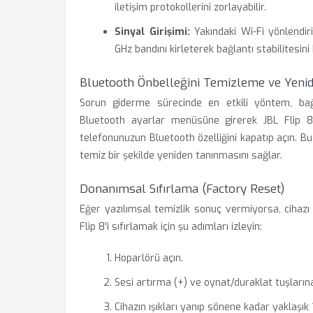
iletişim protokollerini zorlayabilir.
Sinyal Girişimi:
Yakındaki Wi-Fi yönlendiri
GHz bandını kirleterek bağlantı stabilitesini
Bluetooth Önbelleğini Temizleme ve Yeni
Sorun giderme sürecinde en etkili yöntem, bağla
Bluetooth ayarlar menüsüne girerek JBL Flip 8'
telefonunuzun Bluetooth özelliğini kapatıp açın. Bu
temiz bir şekilde yeniden tanınmasını sağlar.
Donanımsal Sıfırlama (Factory Reset)
Eğer yazılımsal temizlik sonuç vermiyorsa, cihazı
Flip 8'i sıfırlamak için şu adımları izleyin:
Hoparlörü açın.
Sesi artırma (+) ve oynat/duraklat tuşların
Cihazın ışıkları yanıp sönene kadar yaklaşık