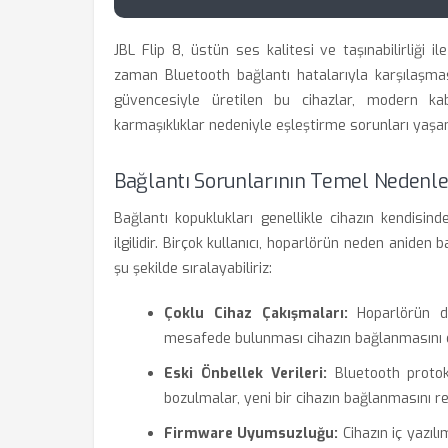
JBL Flip 8, üstün ses kalitesi ve taşınabilirliği
zaman Bluetooth bağlantı hatalarıyla karşılaşmas
güvencesiyle üretilen bu cihazlar, modern kabl
karmaşıklıklar nedeniyle eşleştirme sorunları yaşan
Bağlantı Sorunlarının Temel Nedenle
Bağlantı kopuklukları genellikle cihazın kendisi
ilgilidir. Birçok kullanıcı, hoparlörün neden aniden
şu şekilde sıralayabiliriz:
Çoklu Cihaz Çakışmaları:
Hoparlörün da
mesafede bulunması cihazın bağlanmasını e
Eski Önbellek Verileri:
Bluetooth protokol
bozulmalar, yeni bir cihazın bağlanmasını re
Firmware Uyumsuzluğu:
Cihazın iç yazılı