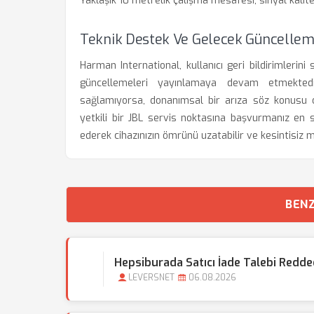
Yaklaşık 10 metrelik çalışma mesafesi, sinyal kalites
Teknik Destek Ve Gelecek Güncellem
Harman International, kullanıcı geri bildirimlerini 
güncellemeleri yayınlamaya devam etmekted
sağlamıyorsa, donanımsal bir arıza söz konusu ola
yetkili bir JBL servis noktasına başvurmanız en s
ederek cihazınızın ömrünü uzatabilir ve kesintisiz müz
BENZ
Hepsiburada Satıcı İade Talebi Redded
LEVERSNET
06.08.2026