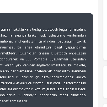
cılarının sıklıkla karşılaştığı Bluetooth bağlantı hataları,
cihaz hafızasında biriken eski eşleştirme verilerinden
national mühendisleri tarafından paylaşılan teknik
anımsal bir arıza olmadığını, basit yapılandırma
ermektedir. Kullanıcılar, cihazın Bluetooth önbelleğini
a döndürerek ve JBL Portable uygulaması üzerinden
ı kararlılığını yeniden sağlayabilmektedir. Bu makale,
nlerini derinlemesine inceleyerek, adım adım izlenmesi
rlerini kullanıcılar için detaylandırmaktadır. Ayrıca
 üzerindeki etkileri ve cihazın uzun vadeli performansını
ler ele alınmaktadır. Yazılım güncellemelerinin sürece
allarının kullanımıyla, hoparlörün mobil cihazlarla
 hedeflenmektedir.