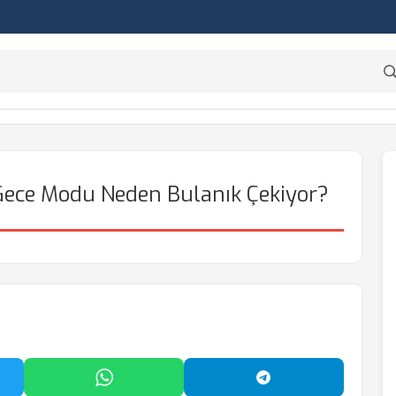
Gece Modu Neden Bulanık Çekiyor?
'da Paylaş
WhatsApp'ta Paylaş
Telegram'da Payl