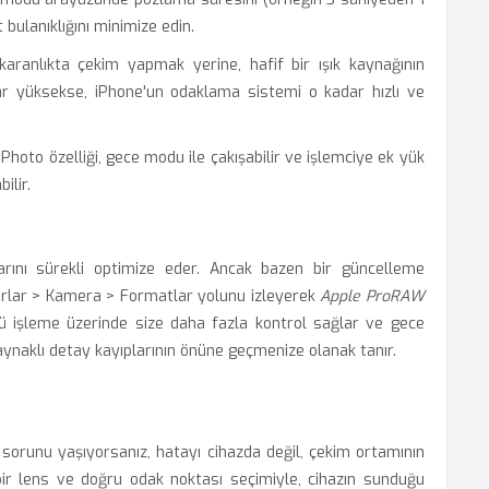
ulanıklığını minimize edin.
anlıkta çekim yapmak yerine, hafif bir ışık kaynağının
ar yüksekse, iPhone'un odaklama sistemi o kadar hızlı ve
Photo özelliği, gece modu ile çakışabilir ve işlemciye ek yük
ilir.
arını sürekli optimize eder. Ancak bazen bir güncelleme
Ayarlar > Kamera > Formatlar yolunu izleyerek
Apple ProRAW
ü işleme üzerinde size daha fazla kontrol sağlar ve gece
aynaklı detay kayıplarının önüne geçmenize olanak tanır.
 sorunu yaşıyorsanız, hatayı cihazda değil, çekim ortamının
z bir lens ve doğru odak noktası seçimiyle, cihazın sunduğu