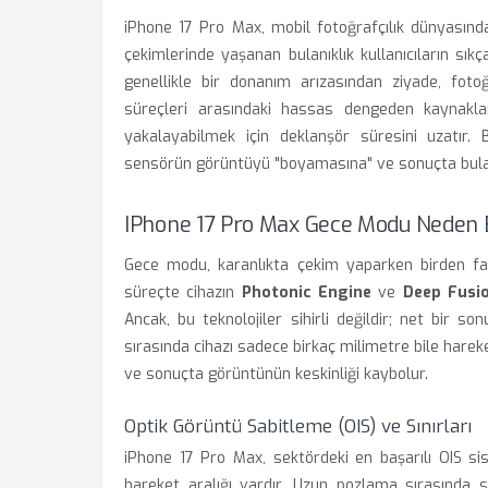
iPhone 17 Pro Max, mobil fotoğrafçılık dünyasınd
çekimlerinde yaşanan bulanıklık kullanıcıların sı
genellikle bir donanım arızasından ziyade, fotoğ
süreçleri arasındaki hassas dengeden kaynaklan
yakalayabilmek için deklanşör süresini uzatır. 
sensörün görüntüyü "boyamasına" ve sonuçta bulan
IPhone 17 Pro Max Gece Modu Neden 
Gece modu, karanlıkta çekim yaparken birden fazl
süreçte cihazın
Photonic Engine
ve
Deep Fusi
Ancak, bu teknolojiler sihirli değildir; net bir so
sırasında cihazı sadece birkaç milimetre bile hareke
ve sonuçta görüntünün keskinliği kaybolur.
Optik Görüntü Sabitleme (OIS) ve Sınırları
iPhone 17 Pro Max, sektördeki en başarılı OIS sis
hareket aralığı vardır. Uzun pozlama sırasında sa