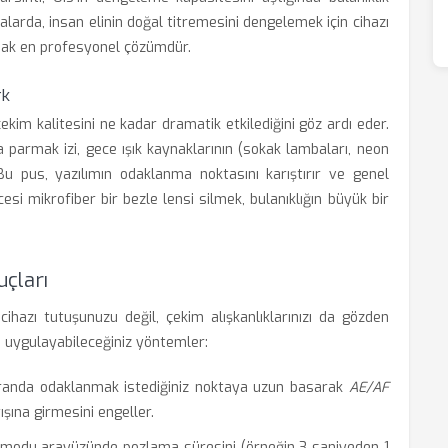
alarda, insan elinin doğal titremesini dengelemek için cihazı
nmak en profesyonel çözümdür.
rk
çekim kalitesini ne kadar dramatik etkilediğini göz ardı eder.
 parmak izi, gece ışık kaynaklarının (sokak lambaları, neon
Bu pus, yazılımın odaklanma noktasını karıştırır ve genel
si mikrofiber bir bezle lensi silmek, bulanıklığın büyük bir
uçları
cihazı tutuşunuzu değil, çekim alışkanlıklarınızı da gözden
in uygulayabileceğiniz yöntemler:
anda odaklanmak istediğiniz noktaya uzun basarak
AE/AF
şına girmesini engeller.
modu arayüzünde pozlama süresini (örneğin 3 saniyeden 1