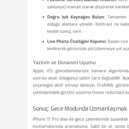
saniyeye) manuel olarak düşürerek hareket b
Doğru Işık Kaynağını Bulun:
Tamamen kar
olduğu alanlara yönelin. Kontrast ne kad
keskin sonuç verir.
Live Photo Özelliğini Kapatın:
Bazen Live 
bindirerek görüntüde pürüzlenmeye yol açab
Yazılım ve Donanım Uyumu
Apple, iOS güncellemeleriyle kamera algoritmal
sonrası alışık olduğunuz çekim tarzı değişebilir. 
seçeneğini aktif etmeyi deneyin. ProRAW, görünt
çekimlerindeki gürültü azaltma (noise reduction) k
Sonuç: Gece Modunda Uzmanlaşmak
iPhone 17 Pro Max ile gece çekimlerinde bulanıklık
kısıtlamalarında aramalısınız. Sabit bir el, temi