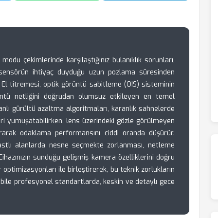
modu çekimlerinde karşılaştığınız bulanıklık sorunları,
da sensörün ihtiyaç duyduğu uzun pozlama süresinden
. El titremesi, optik görüntü sabitleme (OIS) sisteminin
örüntü netliğini doğrudan olumsuz etkileyen en temel
banlı gürültü azaltma algoritmaları, karanlık sahnelerde
ri yumuşatabilirken, lens üzerindeki gözle görülmeyen
ırarak odaklama performansını ciddi oranda düşürür.
astlı alanlarda nesne seçmekte zorlanması, netleme
 Cihazınızın sunduğu gelişmiş kamera özelliklerini doğru
optimizasyonları ile birleştirerek, bu teknik zorlukların
a bile profesyonel standartlarda, keskin ve detaylı gece