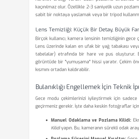
kaçınılmaz olur. Özellikle 2-3 saniyelik uzun pozlam
sabit bir noktaya yaslamak veya bir tripod kulla
Lens Temizliği: Küçük Bir Detay, Büyük Fa
Birçok kullanıcı, kamera lensinin temizliğinin gece 
Lens üzerinde kalan en ufak bir yağ tabakası veya
tabelalar) etrafında bir hare ve pus oluşturur. 
görüntüde bir "yumuşama" hissi yaratır. Çekim önce
kısmını ortadan kaldırabilir.
Bulanıklığı Engellemek İçin Teknik İp
Gece modu çekimlerinizi iyileştirmek için sadece 
geçirmeniz gerekir. İşte daha keskin fotoğraflar iç
Manuel Odaklama ve Pozlama Kilidi:
Ekr
Kilidi
yapın. Bu, kameranın sürekli odak arayı
Pozlama Süresini Manuel Kısaltın:
Gece 