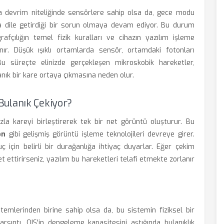
a devrim niteliğinde sensörlere sahip olsa da, gece modu
kça dile getirdiği bir sorun olmaya devam ediyor. Bu durum
rafçılığın temel fizik kuralları ve cihazın yazılım işleme
ır. Düşük ışıklı ortamlarda sensör, ortamdaki fotonları
Bu süreçte elinizde gerçekleşen mikroskobik hareketler,
ık bir kare ortaya çıkmasına neden olur.
Bulanık Çekiyor?
a kareyi birleştirerek tek bir net görüntü oluşturur. Bu
on
gibi gelişmiş görüntü işleme teknolojileri devreye girer.
nuç için belirli bir durağanlığa ihtiyaç duyarlar. Eğer çekim
t ettirirseniz, yazılım bu hareketleri telafi etmekte zorlanır
temlerinden birine sahip olsa da, bu sistemin fiziksel bir
rsıntı, OIS'in dengeleme kapasitesini aştığında bulanıklık