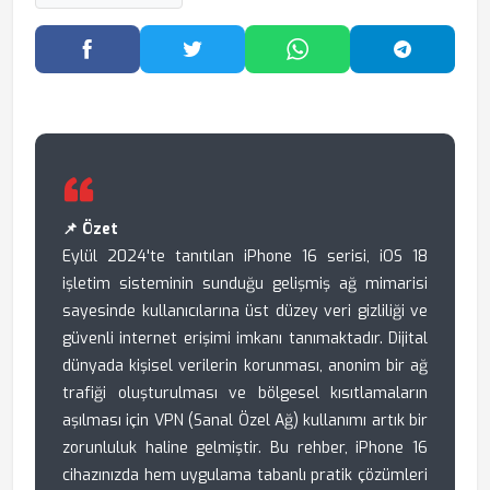
Facebook'ta Paylaş
Twitter'da Paylaş
WhatsApp'ta Paylaş
Telegram
📌 Özet
Eylül 2024'te tanıtılan iPhone 16 serisi, iOS 18
işletim sisteminin sunduğu gelişmiş ağ mimarisi
sayesinde kullanıcılarına üst düzey veri gizliliği ve
güvenli internet erişimi imkanı tanımaktadır. Dijital
dünyada kişisel verilerin korunması, anonim bir ağ
trafiği oluşturulması ve bölgesel kısıtlamaların
aşılması için VPN (Sanal Özel Ağ) kullanımı artık bir
zorunluluk haline gelmiştir. Bu rehber, iPhone 16
cihazınızda hem uygulama tabanlı pratik çözümleri