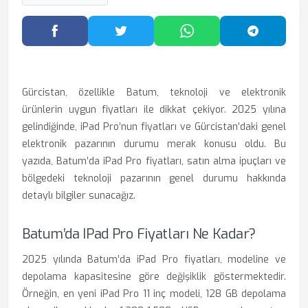
Facebook'ta Paylaş
Twitter'da Paylaş
WhatsApp'ta Paylaş
Telegram
Gürcistan, özellikle Batum, teknoloji ve elektronik
ürünlerin uygun fiyatları ile dikkat çekiyor. 2025 yılına
gelindiğinde, iPad Pro’nun fiyatları ve Gürcistan’daki genel
elektronik pazarının durumu merak konusu oldu. Bu
yazıda, Batum’da iPad Pro fiyatları, satın alma ipuçları ve
bölgedeki teknoloji pazarının genel durumu hakkında
detaylı bilgiler sunacağız.
Batum’da IPad Pro Fiyatları Ne Kadar?
2025 yılında Batum’da iPad Pro fiyatları, modeline ve
depolama kapasitesine göre değişiklik göstermektedir.
Örneğin, en yeni iPad Pro 11 inç modeli, 128 GB depolama