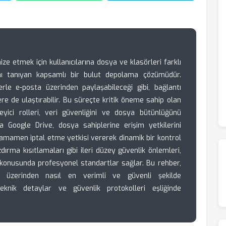
imize etmek için kullanıcılarına dosya ve klasörleri farklı
anı tanıyan kapsamlı bir bulut depolama çözümüdür.
şilerle e-posta üzerinden paylaşabileceği gibi, bağlantı
ere de ulaştırabilir. Bu süreçte kritik öneme sahip olan
yici rolleri, veri güvenliğini ve dosya bütünlüğünü
ca Google Drive, dosya sahiplerine erişim yetkilerini
tamamen iptal etme yetkisi vererek dinamik bir kontrol
rma kısıtlamaları gibi ileri düzey güvenlik önlemleri,
i konusunda profesyonel standartlar sağlar. Bu rehber,
rive üzerinden nasıl en verimli ve güvenli şekilde
teknik detaylar ve güvenlik protokolleri eşliğinde