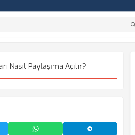
rı Nasıl Paylaşıma Açılır?
'da Paylaş
WhatsApp'ta Paylaş
Telegram'da Payl