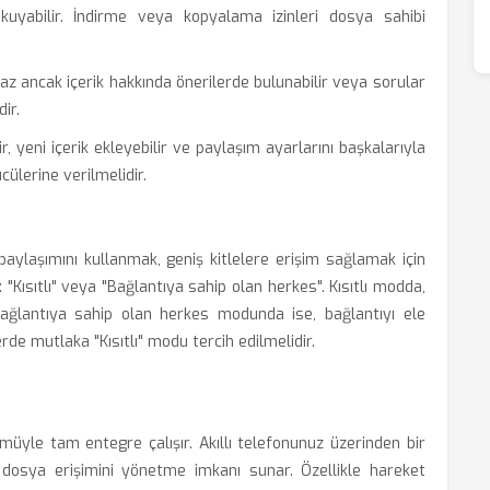
uyabilir. İndirme veya kopyalama izinleri dosya sahibi
z ancak içerik hakkında önerilerde bulunabilir veya sorular
dir.
ir, yeni içerik ekleyebilir ve paylaşım ayarlarını başkalarıyla
ücülerine verilmelidir.
 paylaşımını kullanmak, geniş kitlelere erişim sağlamak için
 "Kısıtlı" veya "Bağlantıya sahip olan herkes". Kısıtlı modda,
. Bağlantıya sahip olan herkes modunda ise, bağlantıyı ele
erde mutlaka "Kısıtlı" modu tercih edilmelidir.
üyle tam entegre çalışır. Akıllı telefonunuz üzerinden bir
 dosya erişimini yönetme imkanı sunar. Özellikle hareket