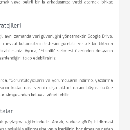
çmak veya belirli bir iş arkadaşınıza yetki atamak, birkaç
tejileri
il, aynı zamanda veri güvenliğini yönetmektir. Google Drive,
mevcut kullanıcıların listesini görebilir ve tek bir tıklama
dırabilirsiniz. Ayrıca, "Etkinlik" sekmesi üzerinden dosyanın
nlendiğini takip edebilirsiniz.
arda, "Görüntüleyicilerin ve yorumcuların indirme, yazdırma
arını kullanmak, verinin dışa aktarılmasını büyük ölçüde
ar simgesinden kolayca yönetilebilir.
talar
arak paylaşma eğilimindedir. Ancak, sadece görüş bildirmesi
ın yanlışlıkla silinmesine veya içeriğinin bozulmasına neden