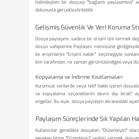
halindeyken bir dosyayı "bağlantı paylaşımına" a
dokunuşla gerçekleştirilebilir.
Gelişmiş Güvenlik Ve Veri Koruma Stra
Dosya paylaşımı, sadece bir erişim izni vermek değ
dosya sahiplerine Paylaşım menüsüne girdiğinizde, 
ile erişimlerini "Erişimi kaldır" seçeneğiyle sonlan
kim tarafından, ne zaman görüntülendiğini veya düze
Kopyalama ve İndirme Kısıtlamaları
Kurumsal verilerde veya telif hakkı içeren dosyal
ve kopyalama seçeneklerini devre dışı bırak" ay
engeller. Bu ayar, dosya paylaşım ekranındaki ayarl
Paylaşım Süreçlerinde Sık Yapılan Ha
Kullanıcılar genellikle dosyaları "Düzenleyici" ol
gereken birine "Düzenleyici" yetkisi vermek, dosyan