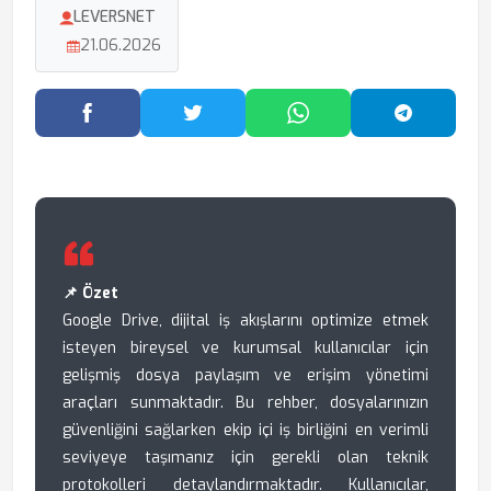
LEVERSNET
21.06.2026
Facebook'ta Paylaş
Twitter'da Paylaş
WhatsApp'ta Paylaş
Telegram
📌 Özet
Google Drive, dijital iş akışlarını optimize etmek
isteyen bireysel ve kurumsal kullanıcılar için
gelişmiş dosya paylaşım ve erişim yönetimi
araçları sunmaktadır. Bu rehber, dosyalarınızın
güvenliğini sağlarken ekip içi iş birliğini en verimli
seviyeye taşımanız için gerekli olan teknik
protokolleri detaylandırmaktadır. Kullanıcılar,