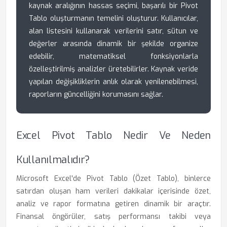
kaynak aralığının hassas seçimi, başarılı bir Pivot
Tablo oluşturmanın temelini oluşturur. Kullanıcılar,
alan listesini kullanarak verilerini satır, sütun ve
değerler arasında dinamik bir şekilde organize
edebilir, matematiksel fonksiyonlarla
özelleştirilmiş analizler üretebilirler. Kaynak veride
yapılan değişikliklerin anlık olarak yenilenebilmesi,
raporların güncelliğini korumasını sağlar.
Excel Pivot Tablo Nedir Ve Neden
Kullanılmalıdır?
Microsoft Excel'de Pivot Tablo (Özet Tablo), binlerce
satırdan oluşan ham verileri dakikalar içerisinde özet,
analiz ve rapor formatına getiren dinamik bir araçtır.
Finansal öngörüler, satış performansı takibi veya