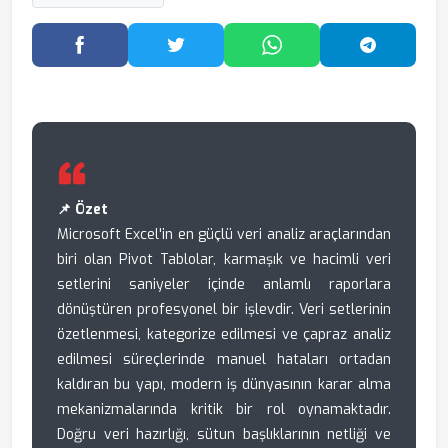
Facebook'ta Paylaş
Twitter'da Paylaş
WhatsApp'ta Paylaş
Telegram
📌 Özet
Microsoft Excel'in en güçlü veri analiz araçlarından
biri olan Pivot Tablolar, karmaşık ve hacimli veri
setlerini saniyeler içinde anlamlı raporlara
dönüştüren profesyonel bir işlevdir. Veri setlerinin
özetlenmesi, kategorize edilmesi ve çapraz analiz
edilmesi süreçlerinde manuel hataları ortadan
kaldıran bu yapı, modern iş dünyasının karar alma
mekanizmalarında kritik bir rol oynamaktadır.
Doğru veri hazırlığı, sütun başlıklarının netliği ve