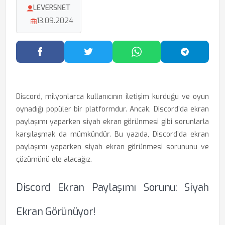
LEVERSNET
13.09.2024
Facebook'ta Paylaş
Twitter'da Paylaş
WhatsApp'ta Paylaş
Telegram
Discord, milyonlarca kullanıcının iletişim kurduğu ve oyun
oynadığı popüler bir platformdur. Ancak, Discord’da ekran
paylaşımı yaparken siyah ekran görünmesi gibi sorunlarla
karşılaşmak da mümkündür. Bu yazıda, Discord’da ekran
paylaşımı yaparken siyah ekran görünmesi sorununu ve
çözümünü ele alacağız.
Discord Ekran Paylaşımı Sorunu: Siyah
Ekran Görünüyor!