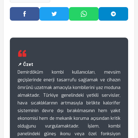
Facebook'ta Paylaş
Twitter'da Paylaş
WhatsApp'ta Paylaş
Telegram
📌 Özet
Demirdöküm kombi kullanıcıları, mevsim
geçişlerinde enerji tasarrufu sağlamak ve cihazın
ömrünü uzatmak amacıyla kombilerini yaz moduna
almaktadır. Türkiye genelindeki yetkili servisler,
hava sıcaklıklarının artmasıyla birlikte kalorifer
sisteminin devre dışı bırakılmasının hem yakıt
ekonomisi hem de mekanik koruma açısından kritik
olduğunu vurgulamaktadır. İşlem, kombi
panelindeki güneş ikonu veya özel fonksiyon